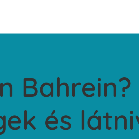
n Bahrein?
ek és látni