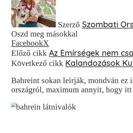
Szombati Or
Szerző
Oszd meg másokkal
Facebook
X
Az Emírségek nem csak
Előző cikk
Kalandozások Kuv
Következő cikk
Bahreint sokan leírják, mondván ez i
országról, maximum annyit, hogy it