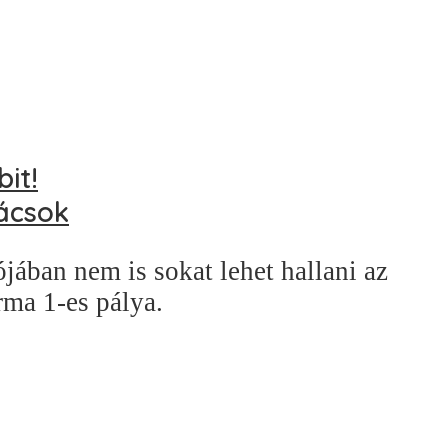
it!
nácsok
jában nem is sokat lehet hallani az
ma 1-es pálya.