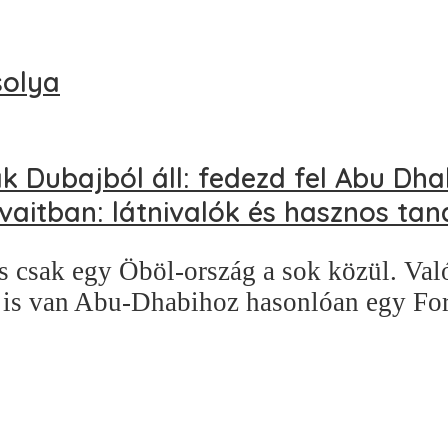
solya
 Dubajból áll: fedezd fel Abu Dhab
aitban: látnivalók és hasznos ta
s csak egy Öböl-ország a sok közül. Való
t is van Abu-Dhabihoz hasonlóan egy For