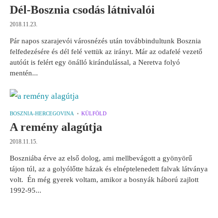
Dél-Bosznia csodás látnivalói
2018.11.23.
Pár napos szarajevói városnézés után továbbindultunk Bosznia
felfedezésére és dél felé vettük az irányt. Már az odafelé vezető
autóút is felért egy önálló kirándulással, a Neretva folyó
mentén...
BOSZNIA-HERCEGOVINA
KÜLFÖLD
A remény alagútja
2018.11.15.
Boszniába érve az első dolog, ami mellbevágott a gyönyörű
tájon túl, az a golyólőtte házak és elnéptelenedett falvak látványa
volt. Én még gyerek voltam, amikor a bosnyák háború zajlott
1992-95...