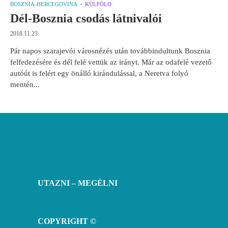
BOSZNIA-HERCEGOVINA
KÜLFÖLD
Dél-Bosznia csodás látnivalói
2018.11.23.
Pár napos szarajevói városnézés után továbbindultunk Bosznia
felfedezésére és dél felé vettük az irányt. Már az odafelé vezető
autóút is felért egy önálló kirándulással, a Neretva folyó
mentén...
UTAZNI – MEGÉLNI
COPYRIGHT ©