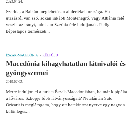
2023.04.24.
Szerbia, a Balkán meglehetősen alulértékelt országa. Ha
utazásról van szó, sokan inkább Montenegró, vagy Albánia felé
veszik az irányt, mintsem Szerbia felé induljanak. Pedig
képeslapos természeti...
ÉSZAK-MACEDÓNIA
KÜLFÖLD
Macedónia kihagyhatatlan látnivalói és
gyöngyszemei
2019.07.02.
Merre induljon el a turista Észak-Macedóniában, ha már kipipálta
a főváros, Szkopje főbb látványosságait? Netalántán Suto
Orizarit is meglátogatta, hogy ott betekintést nyerve egy nagyon
különleges...