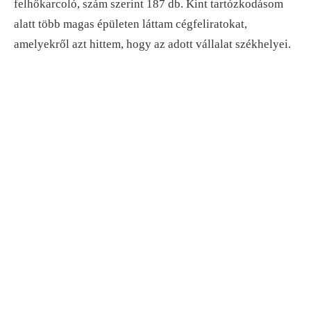
felhőkarcoló, szám szerint 187 db. Kint tartózkodásom
alatt több magas épületen láttam cégfeliratokat,
amelyekről azt hittem, hogy az adott vállalat székhelyei.