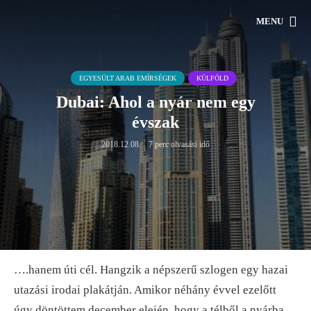
MENU
EGYESÜLT ARAB EMÍRSÉGEK
KÜLFÖLD
Dubai: Ahol a nyár nem egy
évszak
2018.12.08.
7 perc olvasási idő
….hanem úti cél. Hangzik a népszerű szlogen egy hazai
utazási irodai plakátján. Amikor néhány évvel ezelőtt
úgy döntöttem december elején, hogy a télből a nyárba