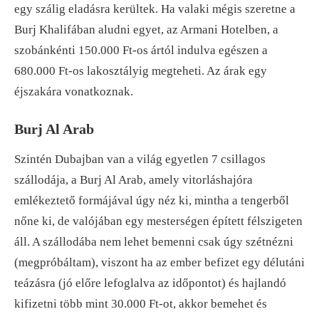
egy szálig eladásra kerültek. Ha valaki mégis szeretne a
Burj Khalifában aludni egyet, az Armani Hotelben, a
szobánkénti 150.000 Ft-os ártól indulva egészen a
680.000 Ft-os lakosztályig megteheti. Az árak egy
éjszakára vonatkoznak.
Burj Al Arab
Szintén Dubajban van a világ egyetlen 7 csillagos
szállodája, a Burj Al Arab, amely vitorláshajóra
emlékeztető formájával úgy néz ki, mintha a tengerből
nőne ki, de valójában egy mesterségen épített félszigeten
áll. A szállodába nem lehet bemenni csak úgy szétnézni
(megpróbáltam), viszont ha az ember befizet egy délutáni
teázásra (jó előre lefoglalva az időpontot) és hajlandó
kifizetni több mint 30.000 Ft-ot, akkor bemehet és