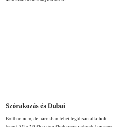
Szórakozás és Dubai
Boltban nem, de bárokban lehet legálisan alkoholt
kapni. Mi a Mi Sheraton Skybarban voltunk (egyszer