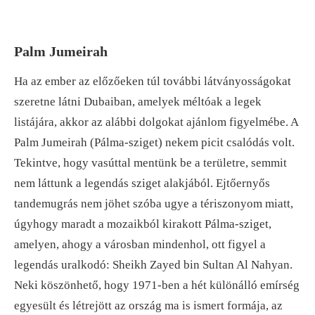
Palm Jumeirah
Ha az ember az előzőeken túl további látványosságokat
szeretne látni Dubaiban, amelyek méltóak a legek
listájára, akkor az alábbi dolgokat ajánlom figyelmébe. A
Palm Jumeirah (Pálma-sziget) nekem picit csalódás volt.
Tekintve, hogy vasúttal mentünk be a területre, semmit
nem láttunk a legendás sziget alakjából. Ejtőernyős
tandemugrás nem jöhet szóba ugye a tériszonyom miatt,
úgyhogy maradt a mozaikból kirakott Pálma-sziget,
amelyen, ahogy a városban mindenhol, ott figyel a
legendás uralkodó: Sheikh Zayed bin Sultan Al Nahyan.
Neki köszönhető, hogy 1971-ben a hét különálló emírség
egyesült és létrejött az ország ma is ismert formája, az