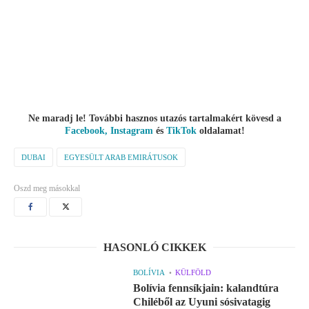
Ne maradj le! További hasznos utazós tartalmakért kövesd a
Facebook,
Instagram
és
TikTok
oldalamat!
DUBAI
EGYESÜLT ARAB EMIRÁTUSOK
Oszd meg másokkal
HASONLÓ CIKKEK
BOLÍVIA
KÜLFÖLD
Bolívia fennsíkjain: kalandtúra
Chiléből az Uyuni sósivatagig