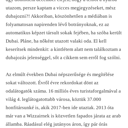
utazom, persze kaptam a vicces megjegyzéseket, mész
dubajozni?! Akkoriban, köszönhetően a médiában is
folyamatosan napirenden lévő botrányoknak, ez az
automatikus képzet társult sokak fejében, ha szóba került
Dubai. Pláne, ha nőként utazott valaki oda. El kell
keserítsek mindenkit: a kintlétem alatt nem találkoztam a
dubajozás jelenséggel, sőt a cikkem sem erről fog szólni.
Az elmúlt években Dubai népszerűsége és megítélése
sokat változott. Évről évre rekordokat dönt az
odalátogatók száma. 16 milliós éves turistaforgalmával a
világ 4. leglátogatottabb városa, köztük 37.000
honfitársunké is, akik 2017-ben ide utaztak. 2013 óta
már van a Wizzairnek is közvetlen fapados járata az arab
államba. Ráadásul elég jutányos áron, így pár órás