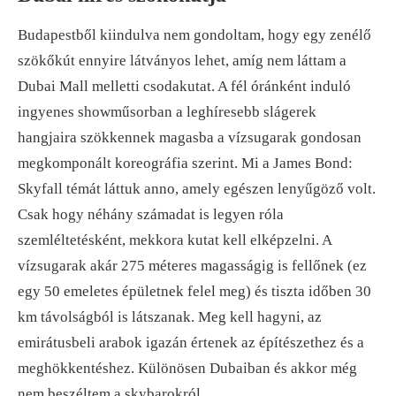
Budapestből kiindulva nem gondoltam, hogy egy zenélő
szökőkút ennyire látványos lehet, amíg nem láttam a
Dubai Mall melletti csodakutat. A fél óránként induló
ingyenes showműsorban a leghíresebb slágerek
hangjaira szökkennek magasba a vízsugarak gondosan
megkomponált koreográfia szerint. Mi a James Bond:
Skyfall témát láttuk anno, amely egészen lenyűgöző volt.
Csak hogy néhány számadat is legyen róla
szemléltetésként, mekkora kutat kell elképzelni. A
vízsugarak akár 275 méteres magasságig is fellőnek (ez
egy 50 emeletes épületnek felel meg) és tiszta időben 30
km távolságból is látszanak. Meg kell hagyni, az
emirátusbeli arabok igazán értenek az építészethez és a
meghökkentéshez. Különösen Dubaiban és akkor még
nem beszéltem a skybarokról.