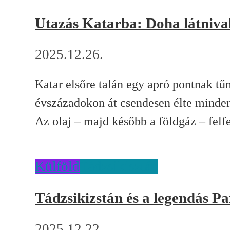
Utazás Katarba: Doha látnival
2025.12.26.
Katar elsőre talán egy apró pontnak tű
évszázadokon át csendesen élte minde
Az olaj – majd később a földgáz – felfe
Külföld
Tádzsikisztán
Tádzsikizstán és a legendás 
2025.12.22.