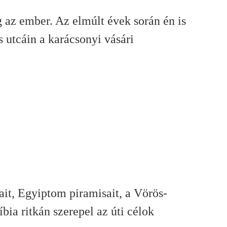
 az ember. Az elmúlt évek során én is
 utcáin a karácsonyi vásári
it, Egyiptom piramisait, a Vörös-
bia ritkán szerepel az úti célok