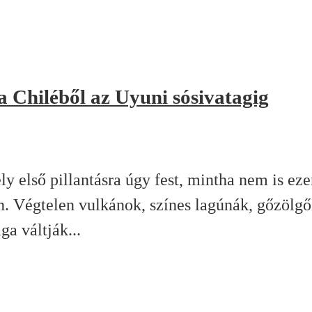
a Chiléből az Uyuni sósivatagig
 első pillantásra úgy fest, mintha nem is eze
n. Végtelen vulkánok, színes lagúnák, gőzölgő 
ga váltják...