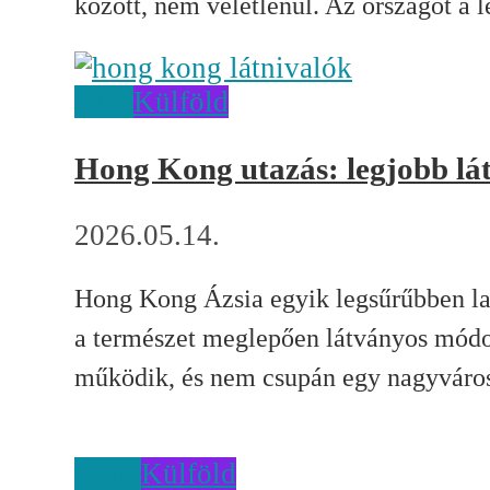
között, nem véletlenül. Az országot a l
Kína
Külföld
Hong Kong utazás: legjobb lá
2026.05.14.
Hong Kong Ázsia egyik legsűrűbben lak
a természet meglepően látványos módon
működik, és nem csupán egy nagyváros
Katar
Külföld