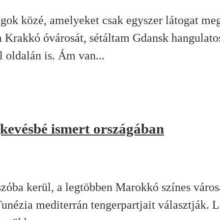
gok közé, amelyeket csak egyszer látogat meg
m Krakkó óvárosát, sétáltam Gdansk hangulatos
 oldalán is. Ám van...
gkevésbé ismert országában
zóba kerül, a legtöbben Marokkó színes városa
nézia mediterrán tengerpartjait választják. Lí