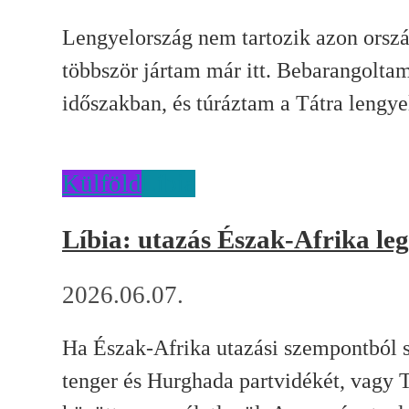
Lengyelország nem tartozik azon orszá
többször jártam már itt. Bebarangolta
időszakban, és túráztam a Tátra lengyel
Külföld
Líbia
Líbia: utazás Észak-Afrika le
2026.06.07.
Ha Észak-Afrika utazási szempontból s
tenger és Hurghada partvidékét, vagy Tu