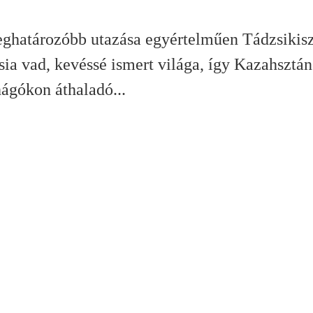
ghatározóbb utazása egyértelműen Tádzsikis
ia vad, kevéssé ismert világa, így Kazahsztán
hágókon áthaladó...