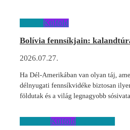
Bolívia
Külföld
Bolívia fennsíkjain: kalandtúr
2026.07.27.
Ha Dél-Amerikában van olyan táj, amely
délnyugati fennsíkvidéke biztosan ilye
földutak és a világ legnagyobb sósivata
Comói-tó
Külföld
Olaszország