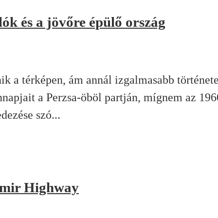
ók és a jövőre épülő ország
nik a térképen, ám annál izgalmasabb történet
nnapjait a Perzsa-öböl partján, mígnem az 19
dezése szó...
Pamir Highway