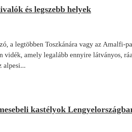
ivalók és legszebb helyek
szó, a legtöbben Toszkánára vagy az Amalfi-pa
an vidék, amely legalább ennyire látványos, rá
 alpesi...
mesebeli kastélyok Lengyelországba