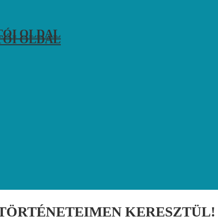
TÓI OLDAL
TÓI OLDAL
A TÖRTÉNETEIMEN KERESZTÜL!