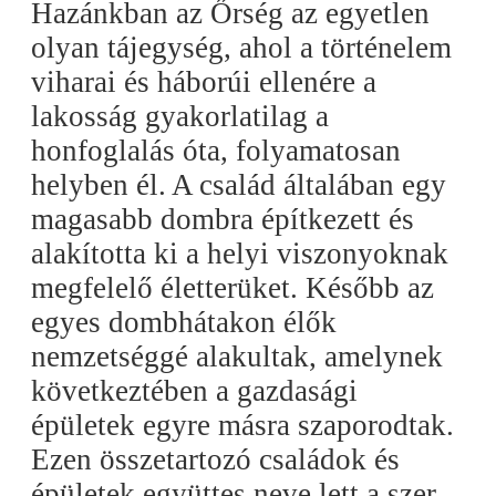
Hazánkban az Őrség az egyetlen
olyan tájegység, ahol a történelem
viharai és háborúi ellenére a
lakosság gyakorlatilag a
honfoglalás óta, folyamatosan
helyben él. A család általában egy
magasabb dombra építkezett és
alakította ki a helyi viszonyoknak
megfelelő életterüket. Később az
egyes dombhátakon élők
nemzetséggé alakultak, amelynek
következtében a gazdasági
épületek egyre másra szaporodtak.
Ezen összetartozó családok és
épületek együttes neve lett a szer,