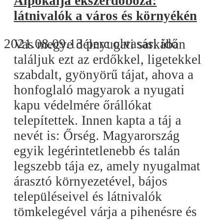
Alpokalja ékszerdoboza:
látnivalók a város és környékén
2021.08.09.
13 perc olvasási idő
Vas megye délnyugati sarkában
találjuk ezt az erdőkkel, ligetekkel
szabdalt, gyönyörű tájat, ahova a
honfoglaló magyarok a nyugati
kapu védelmére őrállókat
telepítettek. Innen kapta a táj a
nevét is: Őrség. Magyarország
egyik legérintetlenebb és talán
legszebb tája ez, amely nyugalmat
árasztó környezetével, bájos
településeivel és látnivalók
tömkelegével várja a pihenésre és