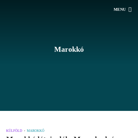
MENU
Marokkó
KÜLFÖLD
MAROKKÓ