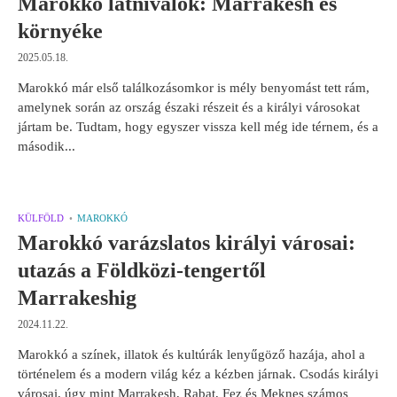
Marokkó látnivalók: Marrakesh és
környéke
2025.05.18.
Marokkó már első találkozásomkor is mély benyomást tett rám,
amelynek során az ország északi részeit és a királyi városokat
jártam be. Tudtam, hogy egyszer vissza kell még ide térnem, és a
második...
KÜLFÖLD
MAROKKÓ
Marokkó varázslatos királyi városai:
utazás a Földközi-tengertől
Marrakeshig
2024.11.22.
Marokkó a színek, illatok és kultúrák lenyűgöző hazája, ahol a
történelem és a modern világ kéz a kézben járnak. Csodás királyi
városai, úgy mint Marrakesh, Rabat, Fez és Meknes számos