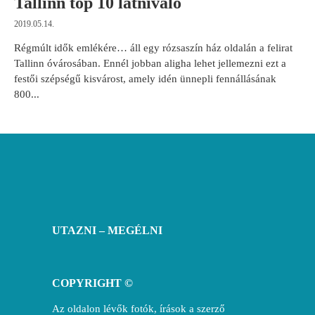
Tallinn top 10 látnivaló
2019.05.14.
Régmúlt idők emlékére… áll egy rózsaszín ház oldalán a felirat
Tallinn óvárosában. Ennél jobban aligha lehet jellemezni ezt a
festői szépségű kisvárost, amely idén ünnepli fennállásának
800...
UTAZNI – MEGÉLNI
COPYRIGHT ©
Az oldalon lévők fotók, írások a szerző