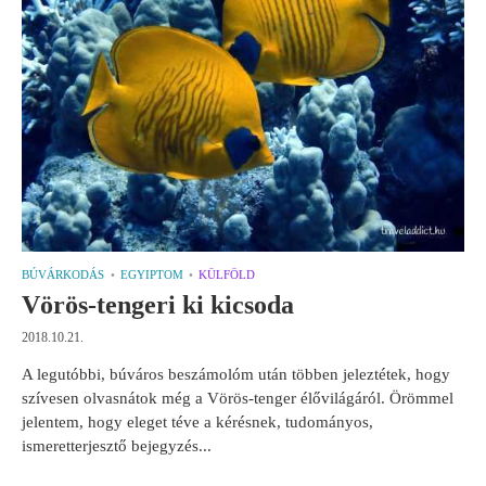
BÚVÁRKODÁS
EGYIPTOM
KÜLFÖLD
Vörös-tengeri ki kicsoda
2018.10.21.
A legutóbbi, búváros beszámolóm után többen jeleztétek, hogy
szívesen olvasnátok még a Vörös-tenger élővilágáról. Örömmel
jelentem, hogy eleget téve a kérésnek, tudományos,
ismeretterjesztő bejegyzés...