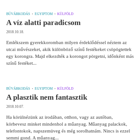
BÚVÁRKODÁS
EGYIPTOM
KÜLFÖLD
A víz alatti paradicsom
2018.10.18.
Emlékszem gyerekkoromban milyen érdeklődéssel néztem az
utcai művészeket, akik különböző színű festékeket csöpögtettek
egy korongra. Majd elkezdték a korongot pörgetni, időnként más
színű festéket...
BÚVÁRKODÁS
EGYIPTOM
KÜLFÖLD
A plasztik nem fantasztik
2018.10.07.
Ha körülnézünk az irodában, otthon, vagy az autóban,
körbevesz minket mindenhol a műanyag. Műanyag palackok,
telefontokok, napszemüveg és még sorolhatnám. Nincs is ezzel
semmi gond. A műanyag...