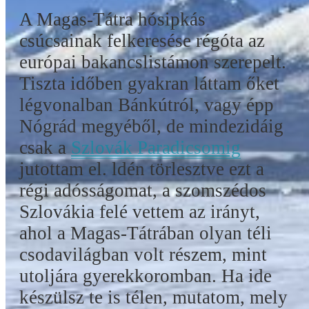
A Magas-Tátra hósipkás
csúcsainak felkeresése régóta az
európai bakancslistámon szerepelt.
Tiszta időben gyakran láttam őket
légvonalban Bánkútról, vagy épp
Nógrád megyéből, de mindezidáig
csak a
Szlovák Paradicsomig
jutottam el. ldén törlesztve ezt a
régi adósságomat, a szomszédos
Szlovákia felé vettem az irányt,
ahol a Magas-Tátrában olyan téli
csodavilágban volt részem, mint
utoljára gyerekkoromban. Ha ide
készülsz te is télen, mutatom, mely