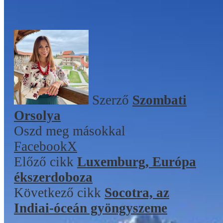
BEMUTATKOZÁS
VILÁGTÉRKÉPEM
SZEMÉLYES ÍRÁSOK
MÉDIAMEGJELENÉSEK
EGYÜTTMŰKÖDÉSEK
RÓLAM
EXTRA ANYAGOK ÉS
BEMUTATKOZÁS
TÁMOGATÓI OLDAL
SZEMÉLYES ÍRÁSOK
KAPCSOLAT
EGYÜTTMŰKÖDÉSEK
EXTRA ANYAGOK ÉS
Szerző
Szombati
TÁMOGATÓI OLDAL
Menu
Orsolya
KAPCSOLAT
Oszd meg másokkal
Facebook
X
Menu
Előző cikk
Luxemburg, Európa
ékszerdoboza
Következő cikk
Socotra, az
Indiai-óceán gyöngyszeme