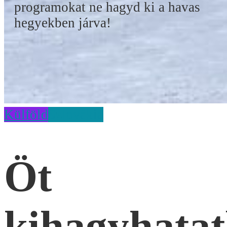
programokat ne hagyd ki a havas
hegyekben járva!
Külföld
Szlovákia
Öt
kihagyhatat