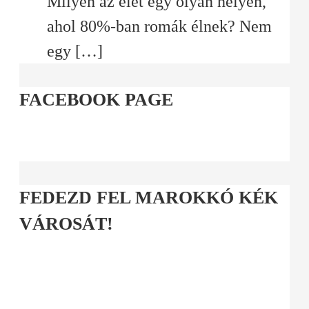
Milyen az élet egy olyan helyen,
ahol 80%-ban romák élnek? Nem
egy
[…]
FACEBOOK PAGE
FEDEZD FEL MAROKKÓ KÉK
VÁROSÁT!