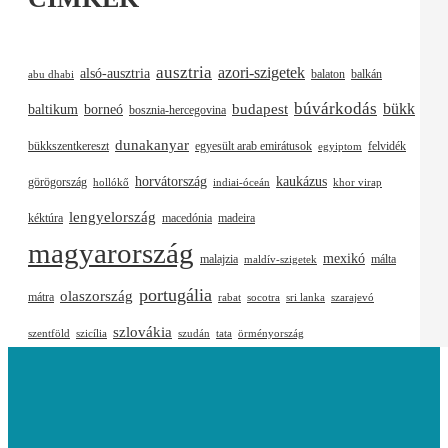
ausztria
azori-szigetek
alsó-ausztria
balaton
balkán
abu dhabi
búvárkodás
budapest
bükk
baltikum
borneó
bosznia-hercegovina
dunakanyar
bükkszentkereszt
egyesült arab emirátusok
felvidék
egyiptom
horvátország
kaukázus
görögország
hollókő
indiai-óceán
khor virap
lengyelország
kéktúra
macedónia
madeira
magyarország
mexikó
malajzia
málta
maldív-szigetek
portugália
olaszország
mátra
rabat
socotra
sri lanka
szarajevó
szlovákia
szentföld
szicília
szudán
tata
örményország