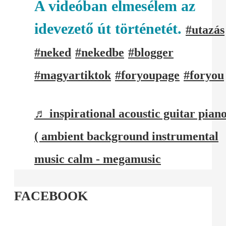
A videóban elmesélem az
idevezető út történetét.
#utazás
#neked
#nekedbe
#blogger
#magyartiktok
#foryoupage
#foryou
♬ inspirational acoustic guitar pian
( ambient background instrumental
music calm - megamusic
FACEBOOK