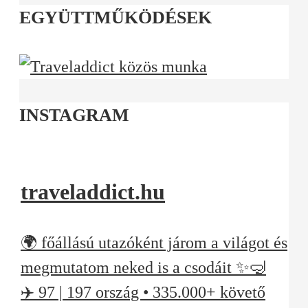
EGYÜTTMŰKÖDÉSEK
INSTAGRAM
traveladdict.hu
🌍 főállású utazóként járom a világot és
megmutatom neked is a csodáit ✨🤿
✈️ 97 | 197 ország • 335.000+ követő