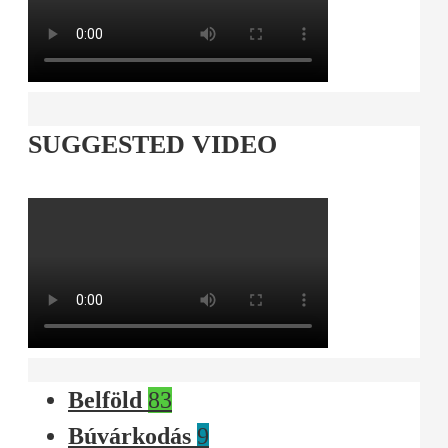
SUGGESTED VIDEO
Belföld
83
Búvárkodás
9