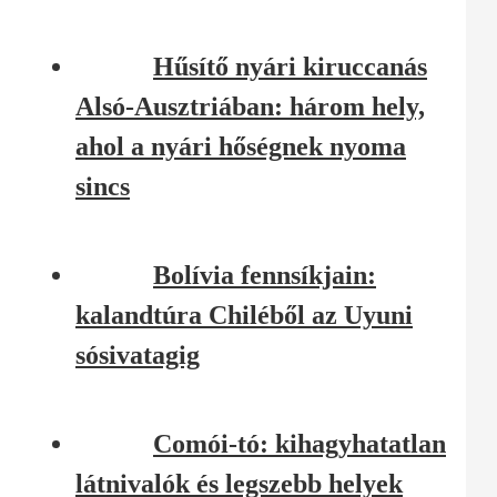
Hűsítő nyári kiruccanás
Alsó-Ausztriában: három hely,
ahol a nyári hőségnek nyoma
sincs
Bolívia fennsíkjain:
kalandtúra Chiléből az Uyuni
sósivatagig
Comói-tó: kihagyhatatlan
látnivalók és legszebb helyek