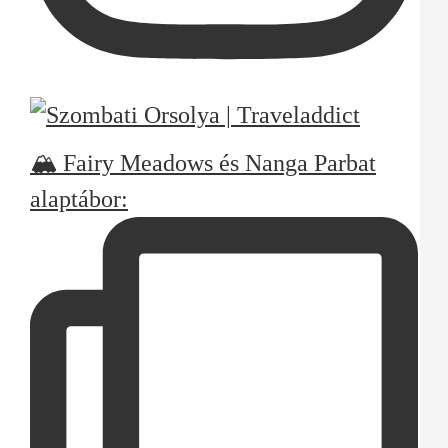
🏔️ Fairy Meadows és Nanga Parbat
alaptábor: