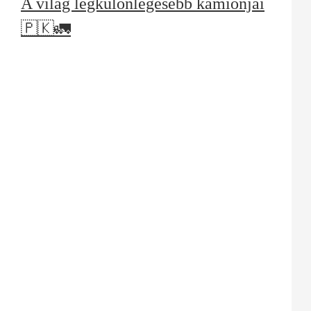
A világ legkülönlegesebb kamionjai
🇵🇰🚛