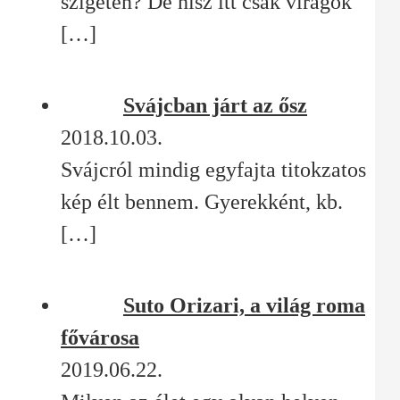
szigetén? De hisz itt csak virágok
[…]
Svájcban járt az ősz
2018.10.03.
Svájcról mindig egyfajta titokzatos
kép élt bennem. Gyerekként, kb.
[…]
Suto Orizari, a világ roma
fővárosa
2019.06.22.