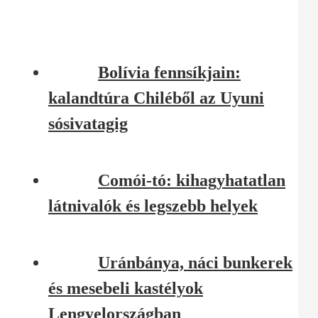
Bolívia fennsíkjain:
kalandtúra Chiléből az Uyuni
sósivatagig
Comói-tó: kihagyhatatlan
látnivalók és legszebb helyek
Uránbánya, náci bunkerek
és mesebeli kastélyok
Lengyelországban