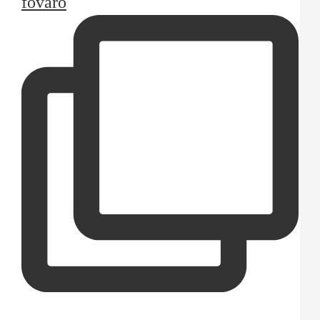
főváro