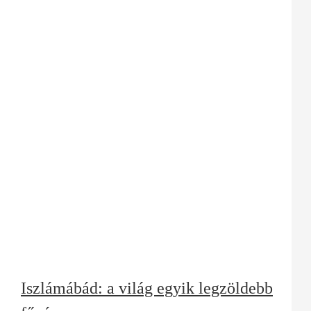
Iszlámábád: a világ egyik legzöldebb