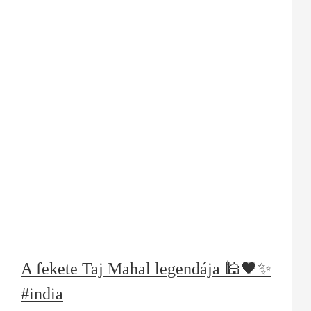
A fekete Taj Mahal legendája 🕌🖤✨
#india