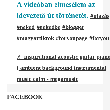
A videóban elmesélem az
idevezető út történetét.
#utazás
#neked
#nekedbe
#blogger
#magyartiktok
#foryoupage
#foryou
♬ inspirational acoustic guitar pian
( ambient background instrumental
music calm - megamusic
FACEBOOK