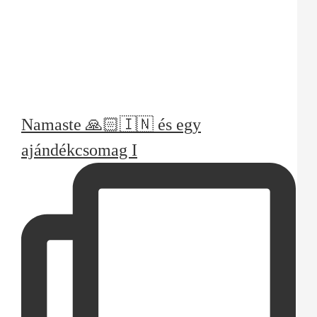
Namaste 🙏🏻🇮🇳 és egy
ajándékcsomag I