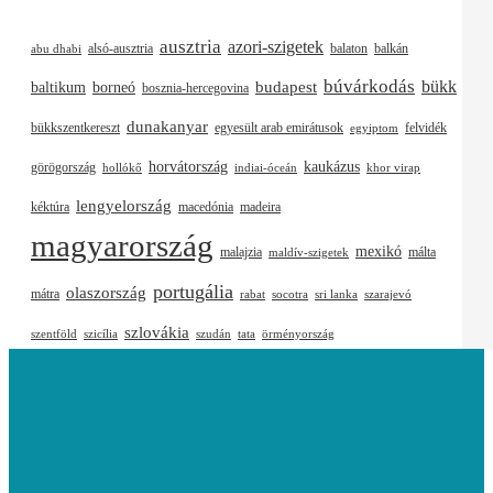
ausztria
azori-szigetek
alsó-ausztria
balaton
balkán
abu dhabi
búvárkodás
budapest
bükk
baltikum
borneó
bosznia-hercegovina
dunakanyar
bükkszentkereszt
egyesült arab emirátusok
felvidék
egyiptom
horvátország
kaukázus
görögország
hollókő
indiai-óceán
khor virap
lengyelország
kéktúra
macedónia
madeira
magyarország
mexikó
malajzia
málta
maldív-szigetek
portugália
olaszország
mátra
rabat
socotra
sri lanka
szarajevó
szlovákia
szentföld
szicília
szudán
tata
örményország