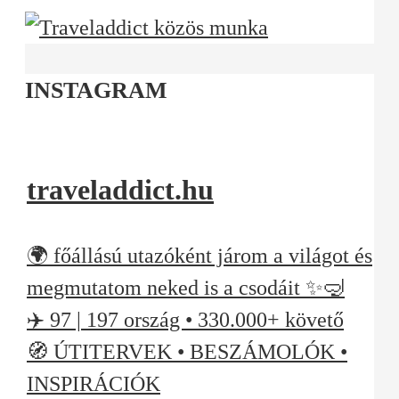
INSTAGRAM
traveladdict.hu
🌍 főállású utazóként járom a világot és
megmutatom neked is a csodáit ✨🤿
✈️ 97 | 197 ország • 330.000+ követő
🧭 ÚTITERVEK • BESZÁMOLÓK •
INSPIRÁCIÓK