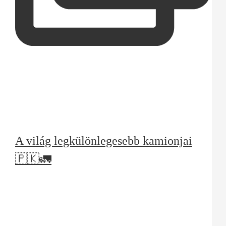
A világ legkülönlegesebb kamionjai
🇵🇰🚛