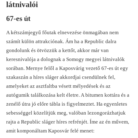
látnivalói
67-es út
A kétszámjegyű főutak elnevezése önmagában nem
számít külön attrakciónak. Ám ha a Republic dalra
gondolunk és ötvözzük a kettőt, akkor már van
keresnivalója a dolognak a Somogy megyei látnivalók
sorában. Mernye felől a Kaposvárig vezető 67-es út egy
szakaszán a híres sláger akkordjai csendülnek fel,
amelyeket az asztfaltba vésett mélyedések és az
autógumik találkozása kelt életre. A bitumen kottára és a
zenélő útra jó előre tábla is figyelmeztet. Ha egyenletes
sebességgel közelítjük meg, valóban lezongorázhatjuk
rajta a Republic sláger híres refrénjét. Íme az én művem,
amit komponáltam Kaposvár felé menet: