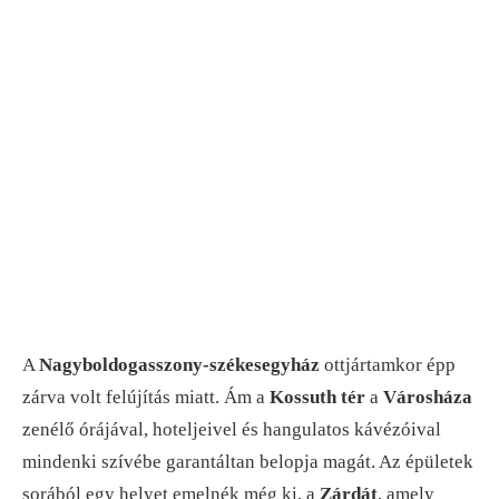
A
Nagyboldogasszony-székesegyház
ottjártamkor épp
zárva volt felújítás miatt. Ám a
Kossuth tér
a
Városháza
zenélő órájával, hoteljeivel és hangulatos kávézóival
mindenki szívébe garantáltan belopja magát. Az épületek
sorából egy helyet emelnék még ki, a
Zárdát
, amely