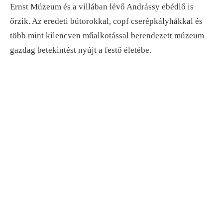
Ernst Múzeum és a villában lévő Andrássy ebédlő is
őrzik. Az eredeti bútorokkal, copf cserépkályhákkal és
több mint kilencven műalkotással berendezett múzeum
gazdag betekintést nyújt a festő életébe.