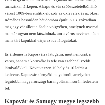
turisztikai térképén. A kapu és vár szóösszetételből álló
várost 1009-ben említik először az oklevelek és az ókori
Rómához hasonlóan hét dombra épült. A 13. században
még egy vár állott a Zselic völgyében, amelynek nyomai
ma már ugyan nem látszódnak, ám a város nevéhez hűen
ma is tárt kapukkal várja az ide látogatókat.
És érdemes is Kaposvárra látogatni, mert nemcsak a
város, hanem a környéke is tele van szebbnél szebb
látnivalókkal. Következzen 10 hely és 10 leírás a
kedvenc, Kaposvár környéki helyeimről, amelyeket
legutóbbi magyarországi barangolásaim során fedeztem
fel.
Kapovár és Somogy megye legszebb