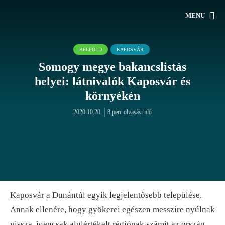
MENU
BELFÖLD
KAPOSVÁR
Somogy megye bakancslistás
helyei: látnivalók Kaposvár és
környékén
2020.10.20.
8 perc olvasási idő
Kaposvár a Dunántúl egyik legjelentősebb települése.
Annak ellenére, hogy gyökerei egészen messzire nyúlnak
vissza, igencsak alulértékelt régiónak számít az ország