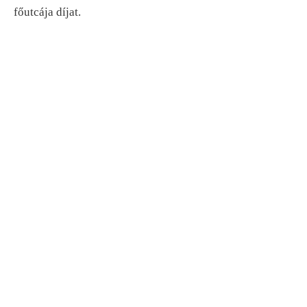
főutcája díjat.