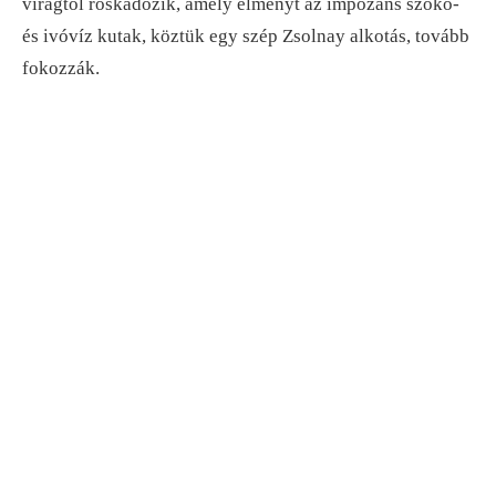
virágtól roskadozik, amely élményt az impozáns szökő-
és ivóvíz kutak, köztük egy szép Zsolnay alkotás, tovább
fokozzák.