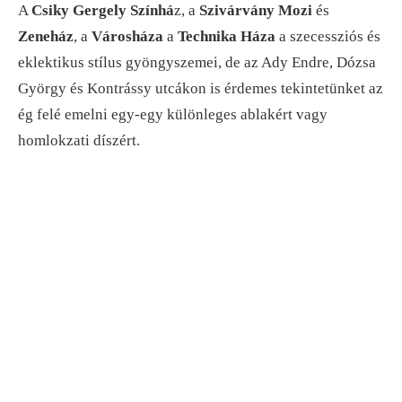
A
Csiky Gergely Színhá
z, a
Szivárvány Mozi
és
Zeneház
, a
Városháza
a
Technika Háza
a szecessziós és
eklektikus stílus gyöngyszemei, de az Ady Endre, Dózsa
György és Kontrássy utcákon is érdemes tekintetünket az
ég felé emelni egy-egy különleges ablakért vagy
homlokzati díszért.