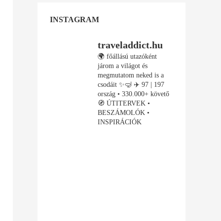
INSTAGRAM
traveladdict.hu
🌍 főállású utazóként
járom a világot és
megmutatom neked is a
csodáit ✨🤿
✈️ 97 | 197
ország • 330.000+ követő
🧭 ÚTITERVEK •
BESZÁMOLÓK •
INSPIRÁCIÓK