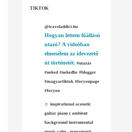
TIKTOK
@traveladdict.hu
Hogyan lettem főállású
utazó? A videóban
elmesélem az idevezető
út történetét.
#utazás
#neked
#nekedbe
#blogger
#magyartiktok
#foryoupage
#foryou
♬ inspirational acoustic
guitar piano ( ambient
background instrumental
music calm - megamusic