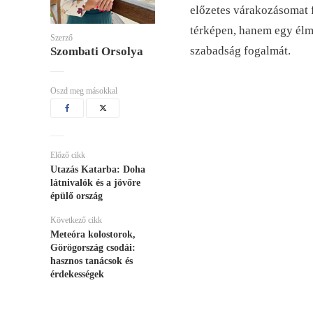
előzetes várakozásomat 
térképen, hanem egy élmé
Szerző
szabadság fogalmát.
Szombati Orsolya
Oszd meg másokkal
Előző cikk
Utazás Katarba: Doha
látnivalók és a jövőre
épülő ország
Következő cikk
Meteóra kolostorok,
Görögország csodái:
hasznos tanácsok és
érdekességek