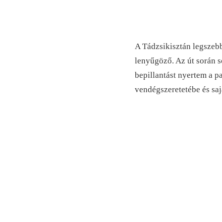
A Tádzsikisztán legszebb 
lenyűgöző. Az út során s
bepillantást nyertem a 
vendégszeretetébe és sa