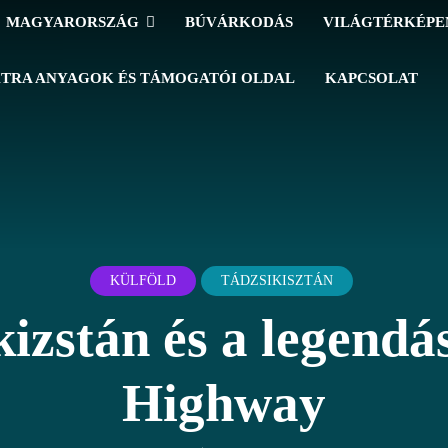
MAGYARORSZÁG
BÚVÁRKODÁS
VILÁGTÉRKÉP
TRA ANYAGOK ÉS TÁMOGATÓI OLDAL
KAPCSOLAT
KÜLFÖLD
TÁDZSIKISZTÁN
kizstán és a legendá
Highway