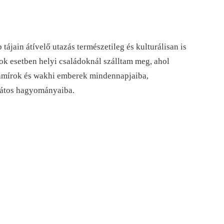
tájain átívelő utazás természetileg és kulturálisan is
ok esetben helyi családoknál szálltam meg, ahol
pamírok és wakhi emberek mindennapjaiba,
játos hagyományaiba.