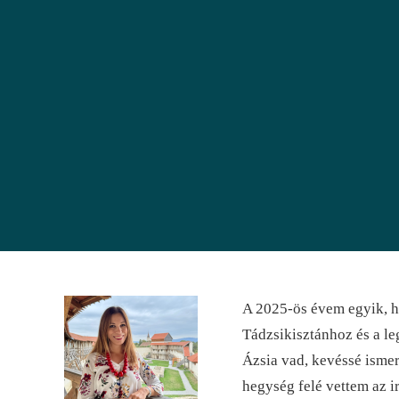
A 2025-ös évem egyik, 
Tádzsikisztánhoz és a l
Ázsia vad, kevéssé ismer
hegység felé vettem az 