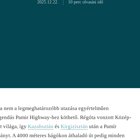
2025.12.22.
10 perc olvasási idő
ha nem a legmeghatározóbb utazása egyértelműen
egendás Pamir Highway-hez köthető. Régóta vonzott Közép-
t világa, így
Kazahsztán
és
Kirgizisztán
után a Pamír
irányt. A 4000 méteres hágókon áthaladó út pedig minden