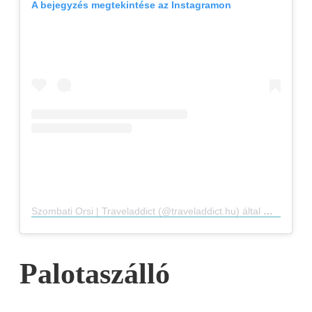
A bejegyzés megtekintése az Instagramon
Szombati Orsi | Traveladdict (@traveladdict.hu) által megosztott bejegyzés
Palotaszálló