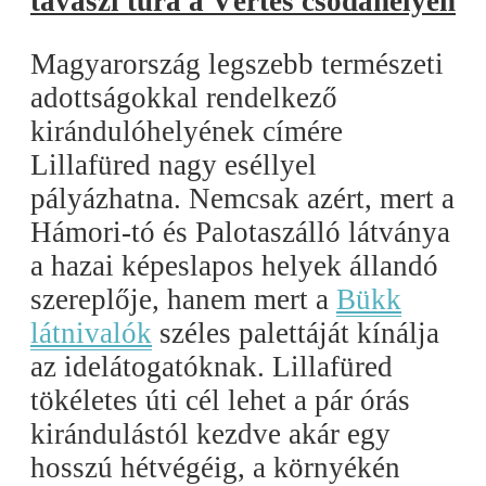
tavaszi túra a Vértes csodahelyén
Magyarország legszebb természeti
adottságokkal rendelkező
kirándulóhelyének címére
Lillafüred nagy eséllyel
pályázhatna. Nemcsak azért, mert a
Hámori-tó és Palotaszálló látványa
a hazai képeslapos helyek állandó
szereplője, hanem mert a
Bükk
látnivalók
széles palettáját kínálja
az idelátogatóknak. Lillafüred
tökéletes úti cél lehet a pár órás
kirándulástól kezdve akár egy
hosszú hétvégéig, a környékén