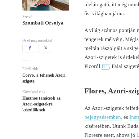
idelátogató, itt még min
ősi világban járna.
Szerző
Szombati Orsolya
A világ számos pontján 
tengerek mélyéig. Mégis 
Oszd meg másokkal
méltán rászolgált a szig
Azori-szigetek is érdek
Picoról
ITT
, Faial szige
Előző cikk
Corvo, a tehenek Azori
szigete
Flores, Azori-szi
Következő cikk
Hasznos tanácsok az
Azori-szigetekre
Az Azori-szigetek felfed
készülőknek
bejegyzésemben,
és
Ins
kíséretében. Utunk Budap
Floresre esett, ahova jó