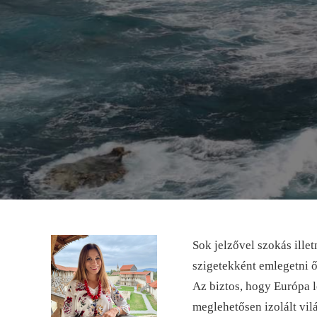
Sok jelzővel szokás ille
szigetekként emlegetni ők
Az biztos, hogy Európa l
meglehetősen izolált vil