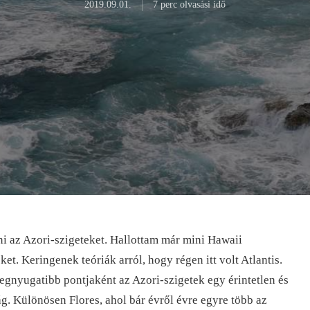
2019.09.01.
7 perc olvasási idő
tni az Azori-szigeteket. Hallottam már mini Hawaii
et. Keringenek teóriák arról, hogy régen itt volt Atlantis.
egnyugatibb pontjaként az Azori-szigetek egy érintetlen és
ág. Különösen Flores, ahol bár évről évre egyre több az