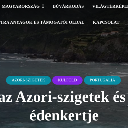
MAGYARORSZÁG
BÚVÁRKODÁS
VILÁGTÉRKÉP
TRA ANYAGOK ÉS TÁMOGATÓI OLDAL
KAPCSOLAT
AZORI-SZIGETEK
KÜLFÖLD
PORTUGÁLIA
 az Azori-szigetek é
édenkertje