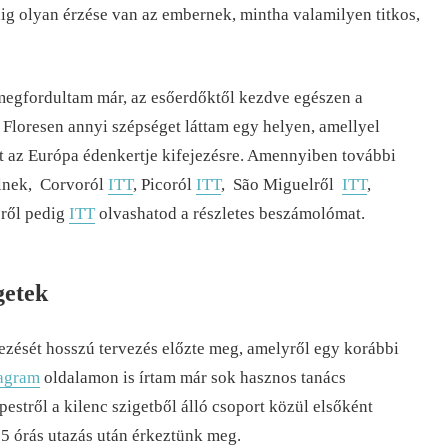
dig olyan érzése van az embernek, mintha valamilyen titkos,
megfordultam már, az esőerdőktől kezdve egészen a
Floresen annyi szépséget láttam egy helyen, amellyel
et az Európa édenkertje kifejezésre. Amennyiben további
elnek, Corvoról
ITT
, Picoról
ITT
, São Miguelről
ITT
,
téről pedig
ITT
olvashatod a részletes beszámolómat.
getek
ezését hosszú tervezés előzte meg, amelyről egy korábbi
tagram
oldalamon is írtam már sok hasznos tanács
estről a kilenc szigetből álló csoport közül elsőként
 15 órás utazás után érkeztünk meg.