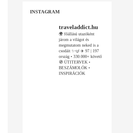
INSTAGRAM
traveladdict.hu
🌍 főállású utazóként
járom a világot és
megmutatom neked is a
csodáit ✨🤿
✈️ 97 | 197
ország • 330.000+ követő
🧭 ÚTITERVEK •
BESZÁMOLÓK •
INSPIRÁCIÓK