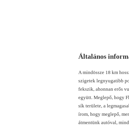
Általános inform
A mindössze 18 km hossz
szigetek legnyugatibb p
fekszik, ahonnan erős vul
együtt. Meglepő, hogy F
sík területe, a legmagas
írom, hogy meglepő, mer
átmentünk autóval, mind