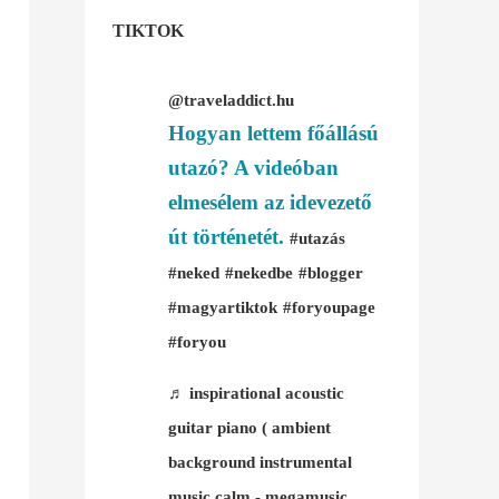
TIKTOK
@traveladdict.hu
Hogyan lettem főállású
utazó? A videóban
elmesélem az idevezető
út történetét.
#utazás
#neked
#nekedbe
#blogger
#magyartiktok
#foryoupage
#foryou
♬ inspirational acoustic
guitar piano ( ambient
background instrumental
music calm - megamusic