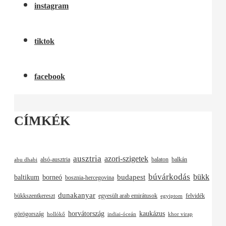
instagram
tiktok
facebook
CÍMKÉK
ausztria
azori-szigetek
alsó-ausztria
balaton
balkán
abu dhabi
búvárkodás
budapest
bükk
baltikum
borneó
bosznia-hercegovina
dunakanyar
bükkszentkereszt
egyesült arab emirátusok
felvidék
egyiptom
horvátország
kaukázus
görögország
hollókő
indiai-óceán
khor virap