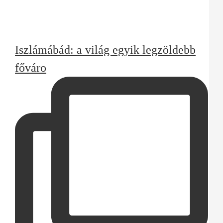
Iszlámábád: a világ egyik legzöldebb
főváro