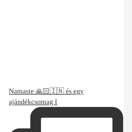
Namaste 🙏🏻🇮🇳 és egy
ajándékcsomag I