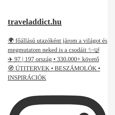
traveladdict.hu
🌍 főállású utazóként járom a világot és
megmutatom neked is a csodáit ✨🤿
✈️ 97 | 197 ország • 330.000+ követő
🧭 ÚTITERVEK • BESZÁMOLÓK •
INSPIRÁCIÓK