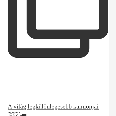
A világ legkülönlegesebb kamionjai
🇵🇰🚛