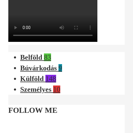
Belföld
83
Búvárkodás
9
Külföld
148
Személyes
10
FOLLOW ME