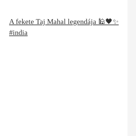
A fekete Taj Mahal legendája 🕌🖤✨
#india