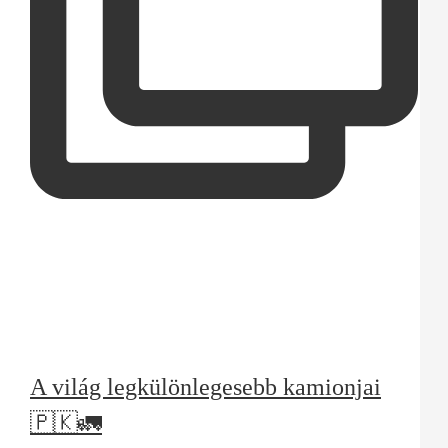
A világ legkülönlegesebb kamionjai
🇵🇰🚛