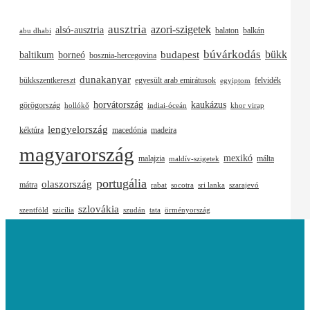
ausztria
azori-szigetek
alsó-ausztria
balaton
balkán
abu dhabi
búvárkodás
budapest
bükk
baltikum
borneó
bosznia-hercegovina
dunakanyar
bükkszentkereszt
egyesült arab emirátusok
felvidék
egyiptom
horvátország
kaukázus
görögország
hollókő
indiai-óceán
khor virap
lengyelország
kéktúra
macedónia
madeira
magyarország
mexikó
malajzia
málta
maldív-szigetek
portugália
olaszország
mátra
rabat
socotra
sri lanka
szarajevó
szlovákia
szentföld
szicília
szudán
tata
örményország