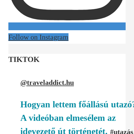
Follow on Instagram
TIKTOK
@traveladdict.hu
Hogyan lettem főállású utazó
A videóban elmesélem az
idevezető út történetét.
#utazás