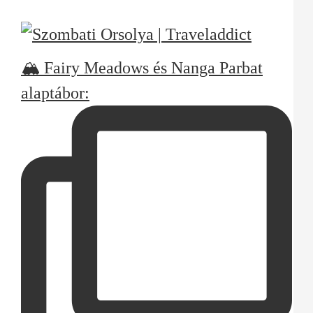
🏔️ Fairy Meadows és Nanga Parbat
alaptábor: