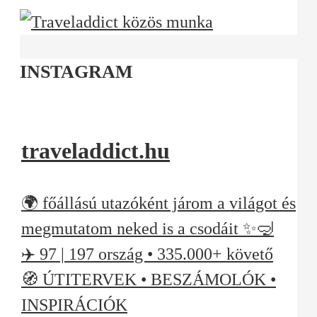
INSTAGRAM
traveladdict.hu
🌍 főállású utazóként járom a világot és
megmutatom neked is a csodáit ✨🤿
✈️ 97 | 197 ország • 335.000+ követő
🧭 ÚTITERVEK • BESZÁMOLÓK •
INSPIRÁCIÓK