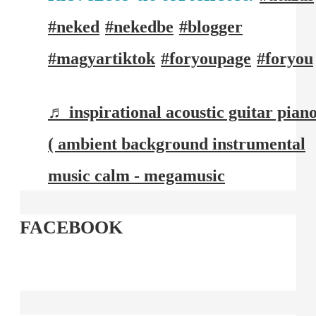
#neked
#nekedbe
#blogger
#magyartiktok
#foryoupage
#foryou
♬ inspirational acoustic guitar pian
( ambient background instrumental
music calm - megamusic
FACEBOOK