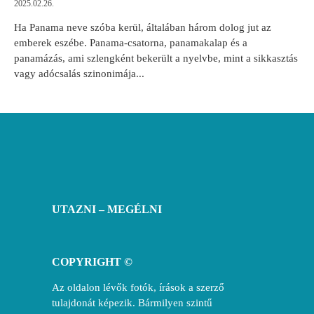
2025.02.26.
Ha Panama neve szóba kerül, általában három dolog jut az
emberek eszébe. Panama-csatorna, panamakalap és a
panamázás, ami szlengként bekerült a nyelvbe, mint a sikkasztás
vagy adócsalás szinonimája...
UTAZNI – MEGÉLNI
COPYRIGHT ©
Az oldalon lévők fotók, írások a szerző
tulajdonát képezik. Bármilyen szintű