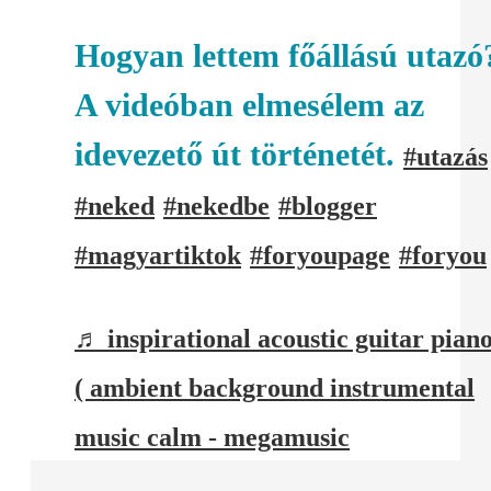
Hogyan lettem főállású utazó
A videóban elmesélem az
idevezető út történetét.
#utazás
#neked
#nekedbe
#blogger
#magyartiktok
#foryoupage
#foryou
♬ inspirational acoustic guitar pian
( ambient background instrumental
music calm - megamusic