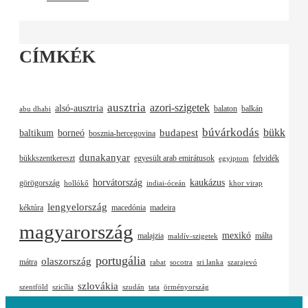
CÍMKÉK
ausztria
azori-szigetek
alsó-ausztria
balaton
balkán
abu dhabi
búvárkodás
budapest
bükk
baltikum
borneó
bosznia-hercegovina
dunakanyar
bükkszentkereszt
egyesült arab emirátusok
felvidék
egyiptom
horvátország
kaukázus
görögország
hollókő
indiai-óceán
khor virap
lengyelország
kéktúra
macedónia
madeira
magyarország
mexikó
malajzia
málta
maldív-szigetek
portugália
olaszország
mátra
rabat
socotra
sri lanka
szarajevó
szlovákia
szentföld
szicília
szudán
tata
örményország