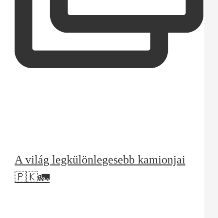
A világ legkülönlegesebb kamionjai
🇵🇰🚛