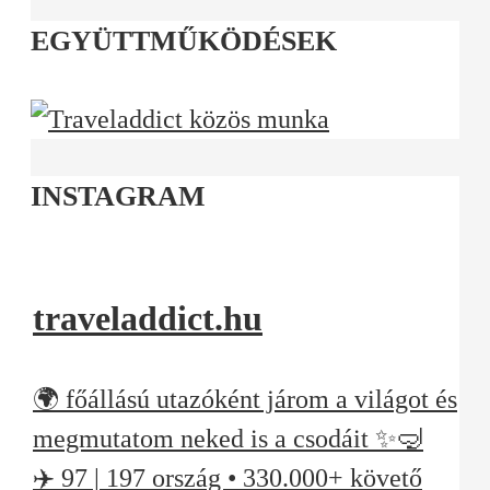
EGYÜTTMŰKÖDÉSEK
INSTAGRAM
traveladdict.hu
🌍 főállású utazóként járom a világot és
megmutatom neked is a csodáit ✨🤿
✈️ 97 | 197 ország • 330.000+ követő