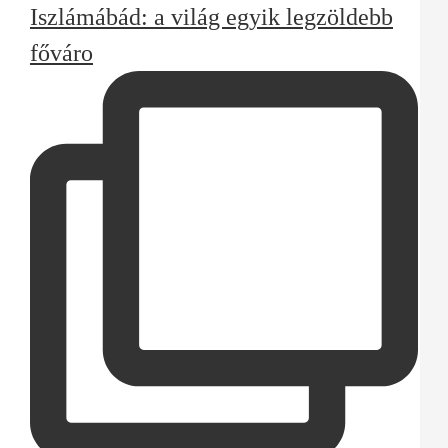
Iszlámábád: a világ egyik legzöldebb
főváro