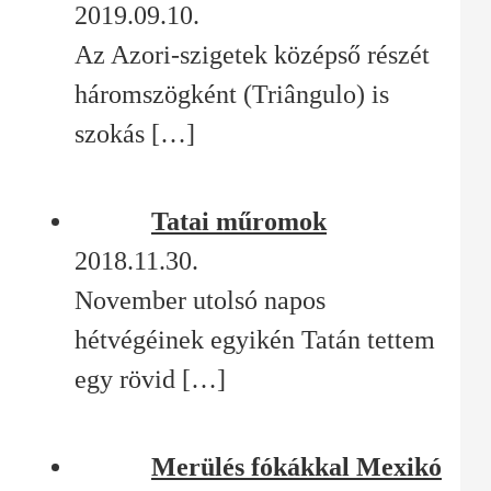
2019.09.10.
Az Azori-szigetek középső részét
háromszögként (Triângulo) is
szokás
[…]
Tatai műromok
2018.11.30.
November utolsó napos
hétvégéinek egyikén Tatán tettem
egy rövid
[…]
Merülés fókákkal Mexikó