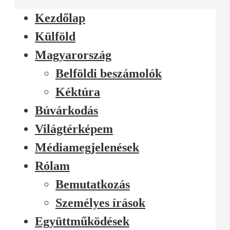
Kezdőlap
Külföld
Magyarország
Belföldi beszámolók
Kéktúra
Búvárkodás
Világtérképem
Médiamegjelenések
Rólam
Bemutatkozás
Személyes írások
Együttműködések