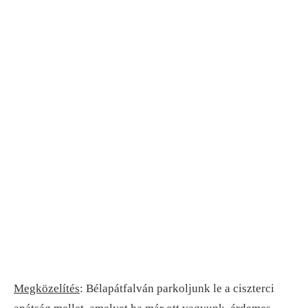
Megközelítés
: Bélapátfalván parkoljunk le a ciszterci