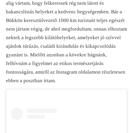
alig vártam, hogy felkeressek rég nem látott és
bakancslistás helyeket a kedvenc hegységemben. Bár a
Bükkön keresztülvezető 1000 km turistaút teljes egészét
nem jártam végig, de ahol megfordultam, onnan elhoztam
nektek a legszebb kilátóhelyeket, amelyeket jó szívvel
ajánlok túrázás, családi kirándulás és kikapcsolódás
gyanánt is. Mielőtt azonban a kövekre hágnánk,
felhívnám a figyelmet az etikus természetjárás
fontosságára, amiről az Instagram oldalamon részletesen
ebben a posztban írtam.