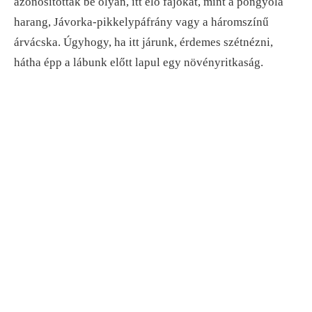
azonosítottak be olyan, itt élő fajokat, mint a pongyola
harang, Jávorka-pikkelypáfrány vagy a háromszínű
árvácska. Úgyhogy, ha itt járunk, érdemes szétnézni,
hátha épp a lábunk előtt lapul egy növényritkaság.