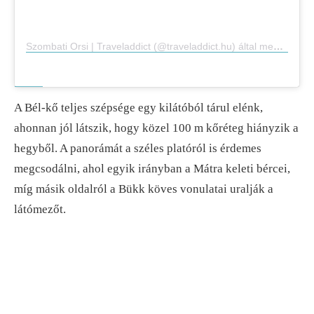
Szombati Orsi | Traveladdict (@traveladdict.hu) által megosztott bejegyzés
A Bél-kő teljes szépsége egy kilátóból tárul elénk,
ahonnan jól látszik, hogy közel 100 m kőréteg hiányzik a
hegyből. A panorámát a széles platóról is érdemes
megcsodálni, ahol egyik irányban a Mátra keleti bércei,
míg másik oldalról a Bükk köves vonulatai uralják a
látómezőt.