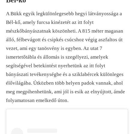
A Bükk egyik legkülönlegesebb hegyi látványossága a
Bél-kő, amely furcsa kinézetét az itt folyt
mészkőbányászatnak köszönheti. A 815 méter magasan
álló, félbevágott és csipkés csúcshoz végig aszfaltos út
vezet, ami egy tanösvény is egyben. Az utat 7
ismertetőtábla és állomás is szegélyezi, amelyek
segítségével betekintést nyerhetünk az itt folyt
bányászati tevékenységbe és a sziklabércek különleges
élővilágába. Útközben több helyen padok vannak, ahol
meg megpihenhetünk, ami jól is esik az elnyújtott, ámde
folyamatosan emelkedő úton.