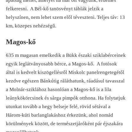
apátság mellet, amelyet ha már ott vagyunk, érdemes
felkeresni. A Bél-kő tanösvényt táblák jelzik a
helyszínen, nem lehet szem elől téveszteni. Teljes táv: 13
km, közepes nehézségű.
Magos-kő
635 m magasan emelkedik a Bükk északi sziklabérceinek
egyik leglátványosabb bérce, a Magos-kő. A fotósok
által is kedvelt kiszögellésről Miskolc panelrengetegétől
kezdve egészen Bánkútig ráláthatunk, ráadásul tavasszal
a Molnár-sziklához hasonlóan a Magos-kő is a lila
leánykökörcsinek és sárga pimpók otthona. Ha folytatjuk
utunkat tovább a hegy belseje felé, rövid sétával a
Három-kúti barlanglakáshoz érkezünk, ahol nomád
körülmények között, de természetjáróként pár éjszakára