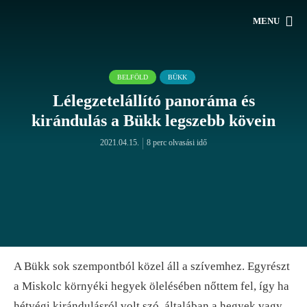
MENU
BELFÖLD
BÜKK
Lélegzetelállító panoráma és
kirándulás a Bükk legszebb kövein
2021.04.15.
8 perc olvasási idő
A Bükk sok szempontból közel áll a szívemhez. Egyrészt
a Miskolc környéki hegyek ölelésében nőttem fel, így ha
hétvégi kirándulásról volt szó, általában a hegyek vagy