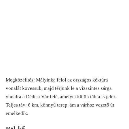
Megközelítés
: Mályinka felől az országos kéktúra
vonalát kövessük, majd térjünk le a vízszintes sárga
vonalra a Dédesi Vár felé, amelyet külön tábla is jelez.
Teljes táv: 6 km, könnyű terep, ám a várhoz vezető út
emelkedik.
Bél-kő