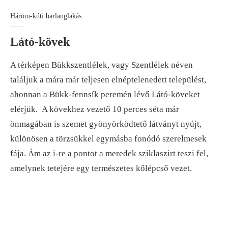
Három-kúti barlanglakás
Látó-kövek
A térképen Bükkszentlélek, vagy Szentlélek néven
találjuk a mára már teljesen elnéptelenedett települést,
ahonnan a Bükk-fennsík peremén lévő Látó-köveket
elérjük. A kövekhez vezető 10 perces séta már
önmagában is szemet gyönyörködtető látványt nyújt,
különösen a törzsükkel egymásba fonódó szerelmesek
fája. Ám az i-re a pontot a meredek sziklaszirt teszi fel,
amelynek tetejére egy természetes kőlépcső vezet.