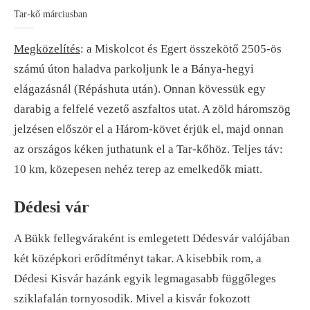
Tar-kő márciusban
Megközelítés
: a Miskolcot és Egert összekötő 2505-ös
számú úton haladva parkoljunk le a Bánya-hegyi
elágazásnál (Répáshuta után). Onnan kövessük egy
darabig a felfelé vezető aszfaltos utat. A zöld háromszög
jelzésen először el a Három-követ érjük el, majd onnan
az országos kéken juthatunk el a Tar-kőhöz. Teljes táv:
10 km, közepesen nehéz terep az emelkedők miatt.
Dédesi vár
A Bükk fellegváraként is emlegetett Dédesvár valójában
két középkori erődítményt takar. A kisebbik rom, a
Dédesi Kisvár hazánk egyik legmagasabb függőleges
sziklafalán tornyosodik. Mivel a kisvár fokozott