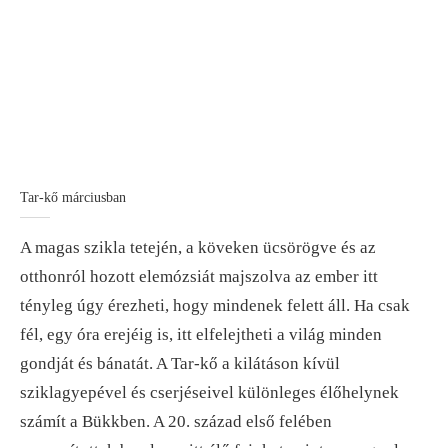
Tar-kő márciusban
A magas szikla tetején, a köveken ücsörögve és az
otthonról hozott elemózsiát majszolva az ember itt
tényleg úgy érezheti, hogy mindenek felett áll. Ha csak
fél, egy óra erejéig is, itt elfelejtheti a világ minden
gondját és bánatát. A Tar-kő a kilátáson kívül
sziklagyepével és cserjéseivel különleges élőhelynek
számít a Bükkben. A 20. század első felében