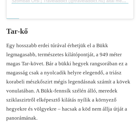
Szombati Orsi | Traveladdict (@traveladdict.hu) által megosztott bejegyzés
Tar-kő
Egy hosszabb erdei túrával érhetjük el a Bükk
legmagasabb, természetes kilátópontját, a 949 méter
magas Tar-követ. Bár a bükki hegyek rangsorában ez a
magasság csak a nyolcadik helyre elegendő, a triász
korabeli mészkőszirt mégis legendásnak számít a kövek
vonulatában. A Bükk-fennsík szélén álló, meredek
sziklaszirtről elképesztő kilátás nyílik a környező
hegyekre és völgyekre – hacsak a köd nem állja útját a
panorámának.