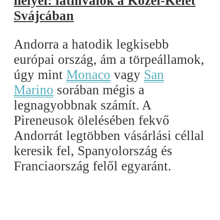
helyei: látnivalók a Közel-Kelet
Svájcában
Andorra a hatodik legkisebb
európai ország, ám a törpeállamok,
úgy mint
Monaco
vagy
San
Marino
sorában mégis a
legnagyobbnak számít. A
Pireneusok ölelésében fekvő
Andorrát legtöbben vásárlási céllal
keresik fel, Spanyolország és
Franciaország felől egyaránt.