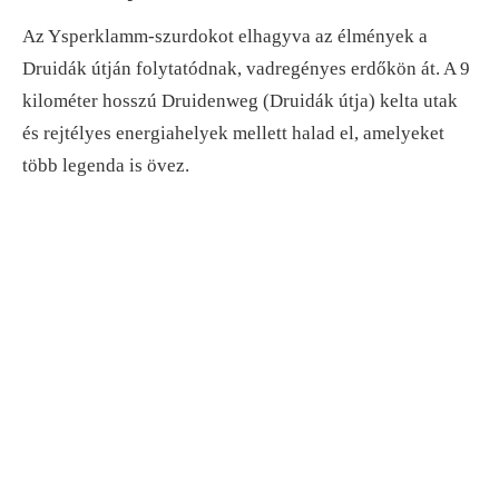
Az Ysperklamm-szurdokot elhagyva az élmények a
Druidák útján folytatódnak, vadregényes erdőkön át. A 9
kilométer hosszú Druidenweg (Druidák útja) kelta utak
és rejtélyes energiahelyek mellett halad el, amelyeket
több legenda is övez.