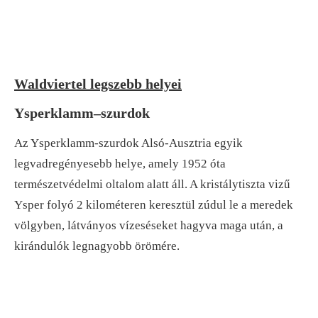
Waldviertel legszebb helyei
Ysperklamm
–
szurdok
Az Ysperklamm-szurdok Alsó-Ausztria egyik
legvadregényesebb helye, amely 1952 óta
természetvédelmi oltalom alatt áll. A kristálytiszta vizű
Ysper folyó 2 kilométeren keresztül zúdul le a meredek
völgyben, látványos vízeséseket hagyva maga után, a
kirándulók legnagyobb örömére.