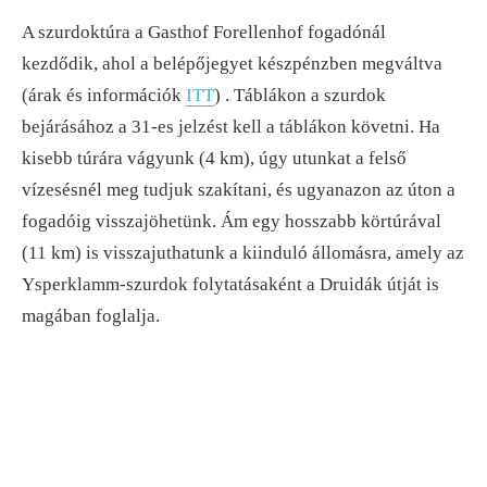
A szurdoktúra a Gasthof Forellenhof fogadónál
kezdődik, ahol a belépőjegyet készpénzben megváltva
(árak és információk
ITT
) . Táblákon a szurdok
bejárásához a 31-es jelzést kell a táblákon követni. Ha
kisebb túrára vágyunk (4 km), úgy utunkat a felső
vízesésnél meg tudjuk szakítani, és ugyanazon az úton a
fogadóig visszajöhetünk. Ám egy hosszabb körtúrával
(11 km) is visszajuthatunk a kiinduló állomásra, amely az
Ysperklamm-szurdok folytatásaként a Druidák útját is
magában foglalja.