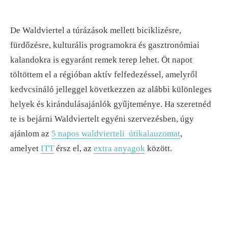
De Waldviertel a túrázások mellett biciklizésre,
fürdőzésre, kulturális programokra és gasztronómiai
kalandokra is egyaránt remek terep lehet. Öt napot
töltöttem el a régióban aktív felfedezéssel, amelyről
kedvcsináló jelleggel következzen az alábbi különleges
helyek és kirándulásajánlók gyűjteménye. Ha szeretnéd
te is bejárni Waldviertelt egyéni szervezésben, úgy
ajánlom az
5 napos waldvierteli útikalauzomat
,
amelyet
ITT
érsz el, az
extra anyagok
között.