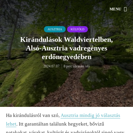
MENU
AUSZTRIA
KÜLFÖLD
Kirándulások Waldviertelben,
Alsó-Ausztria vadregényes
erdőnegyedében
2024.07.07.
8 perc olvasási idő
Ha kirándulásról van szó,
Ausztria mindig jó választás
lehet
. Itt garantáltan találunk hegyeket, bővizű
patakokat, várakat, kultúrát és vadvirágoktól ringó vagy