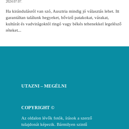
2024.07.07.
Ha kirándulásról van szó, Ausztria mindig jó választás lehet. Itt
garantáltan találunk hegyeket, bővizű patakokat, várakat,
kultúrát és vadvirágoktól ringó vagy békés tehenekkel legelésző
réteket...
UTAZNI – MEGÉLNI
COPYRIGHT ©
Az oldalon lévők fotók, írások a szerző
tulajdonát képezik. Bármilyen szintű