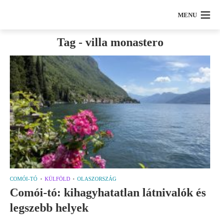
MENU
Tag - villa monastero
COMÓI-TÓ
KÜLFÖLD
OLASZORSZÁG
Comói-tó: kihagyhatatlan látnivalók és
legszebb helyek