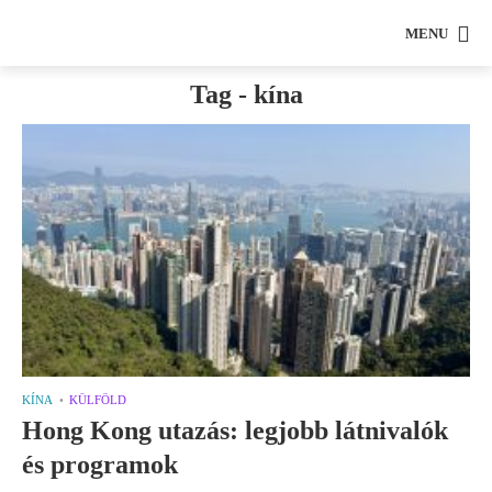
MENU
Tag - kína
KÍNA
KÜLFÖLD
Hong Kong utazás: legjobb látnivalók
és programok