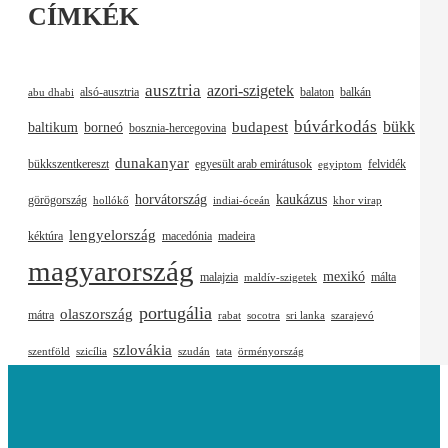
CÍMKÉK
ausztria
azori-szigetek
alsó-ausztria
balaton
balkán
abu dhabi
búvárkodás
budapest
bükk
baltikum
borneó
bosznia-hercegovina
dunakanyar
bükkszentkereszt
egyesült arab emirátusok
felvidék
egyiptom
horvátország
kaukázus
görögország
hollókő
indiai-óceán
khor virap
lengyelország
kéktúra
macedónia
madeira
magyarország
mexikó
malajzia
málta
maldív-szigetek
portugália
olaszország
mátra
rabat
socotra
sri lanka
szarajevó
szlovákia
szentföld
szicília
szudán
tata
örményország