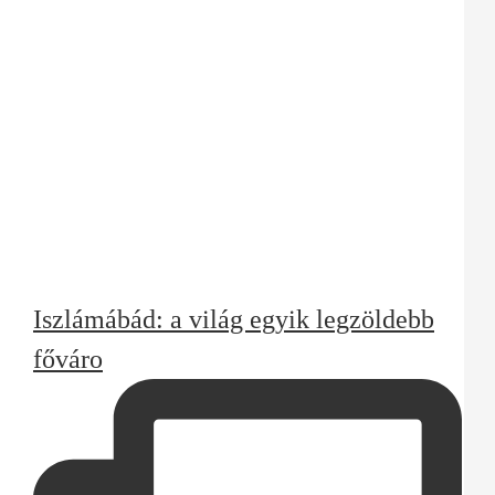
Iszlámábád: a világ egyik legzöldebb
főváro