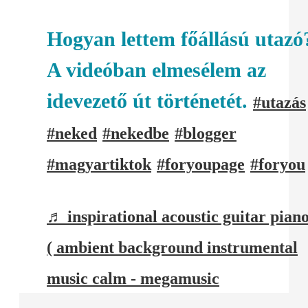
Hogyan lettem főállású utazó
A videóban elmesélem az
idevezető út történetét.
#utazás
#neked
#nekedbe
#blogger
#magyartiktok
#foryoupage
#foryou
♬ inspirational acoustic guitar pian
( ambient background instrumental
music calm - megamusic