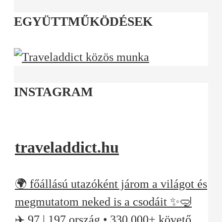
EGYÜTTMŰKÖDÉSEK
INSTAGRAM
traveladdict.hu
🌍 főállású utazóként járom a világot és
megmutatom neked is a csodáit ✨🤿
✈️ 97 | 197 ország • 330.000+ követő