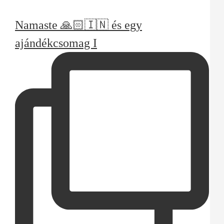
Namaste 🙏🏻🇮🇳 és egy
ajándékcsomag I