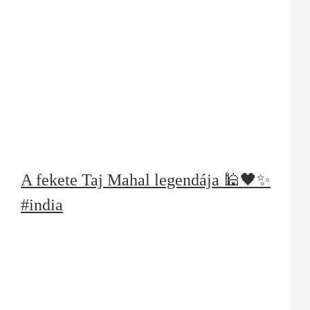
A fekete Taj Mahal legendája 🕌🖤✨
#india