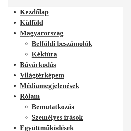
Kezdőlap
Külföld
Magyarország
Belföldi beszámolók
Kéktúra
Búvárkodás
Világtérképem
Médiamegjelenések
Rólam
Bemutatkozás
Személyes írások
Együttműködések