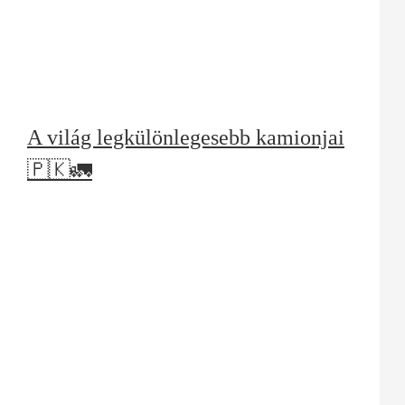
A világ legkülönlegesebb kamionjai
🇵🇰🚛