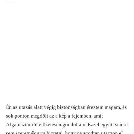
Én az utazás alatt végig biztonságban éreztem magam, és
sok ponton megdőlt az a kép a fejemben, amit
Afganisztánról előzetesen gondoltam. Ezzel együtt senkit
sem szeretnék arra biztatni, hogy nyugodtan utazzon el,