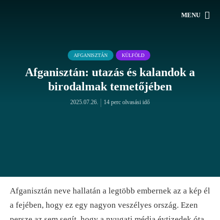
MENU
AFGANISZTÁN
KÜLFÖLD
Afganisztán: utazás és kalandok a
birodalmak temetőjében
2025.07.26.
14 perc olvasási idő
Afganisztán neve hallatán a legtöbb embernek az a kép él
a fejében, hogy ez egy nagyon veszélyes ország. Ezen
persze az sem segít, hogy a nyugati média évtizedek óta