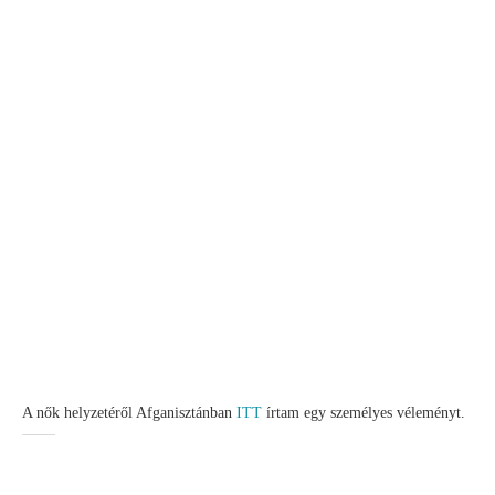
A nők helyzetéről Afganisztánban
ITT
írtam egy személyes véleményt.