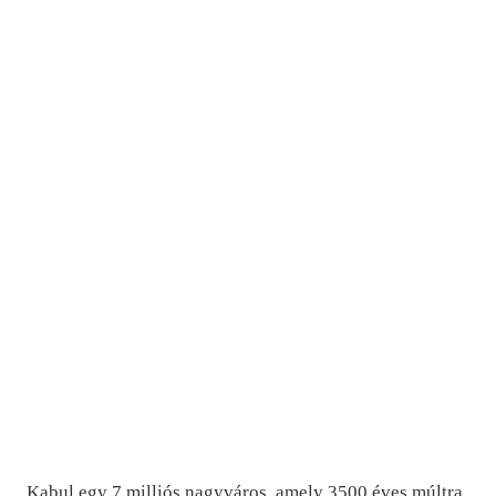
Kabul egy 7 milliós nagyváros, amely 3500 éves múltra