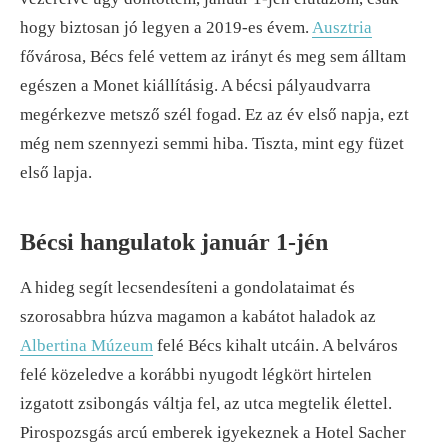
hogy biztosan jó legyen a 2019-es évem.
Ausztria
fővárosa, Bécs felé vettem az irányt és meg sem álltam
egészen a Monet kiállításig. A bécsi pályaudvarra
megérkezve metsző szél fogad. Ez az év első napja, ezt
még nem szennyezi semmi hiba. Tiszta, mint egy füzet
első lapja.
Bécsi hangulatok január 1-jén
A hideg segít lecsendesíteni a gondolataimat és
szorosabbra húzva magamon a kabátot haladok az
Albertina Múzeum
felé Bécs kihalt utcáin. A belváros
felé közeledve a korábbi nyugodt légkört hirtelen
izgatott zsibongás váltja fel, az utca megtelik élettel.
Pirospozsgás arcú emberek igyekeznek a Hotel Sacher