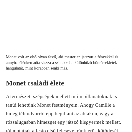
Monet volt az első olyan festő, aki mesterien játszott a fényekkel és
annyira élénken adta vissza a színekkel a különböző hőmérsékletek
hangulatát, mint korábban senki más.
Monet családi élete
A természeti szépségek mellett intim pillanatoknak is
tanúi lehetünk Monet festményein. Ahogy Camille a
hideg téli udvarról épp bepillant az ablakon, vagy a
rózsalugasban hímezget egy játszó kisgyermek mellett,
jól mutatják a festő első felesége iránti erős kötődését.