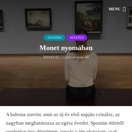
MENU
AUSZTRIA
KÜLFÖLD
Monet nyomában
2019.01.02.
5 perc olvasási idő
A babona szerint, amit az új év első napján csinálsz, az
nagyban meghatározza az egész évedet. Spontán ötlettől
vezérelve úgy döntöttem, január 1-jén elutazom, csak