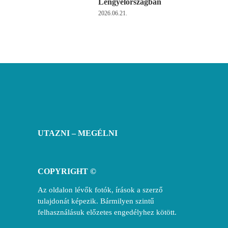
Lengyelországban
2026.06.21.
UTAZNI – MEGÉLNI
COPYRIGHT ©
Az oldalon lévők fotók, írások a szerző
tulajdonát képezik. Bármilyen szintű
felhasználásuk előzetes engedélyhez kötött.