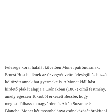
Felesége korai halálát követően Monet patrónusának,
Ernest Hoschedének az özvegyét vette feleségül és hozzá
költözött annak hat gyermeke is. A Monet kiállítást
hirdető plakát alapja a Csónakban (1887) című festmény,
amely egészen Tokióból érkezett Bécsbe, hogy
megcsodálhassa a nagyérdemű. A kép Suzanne és
Blanche, Monet két mostohalánya csónakázását örökíteni