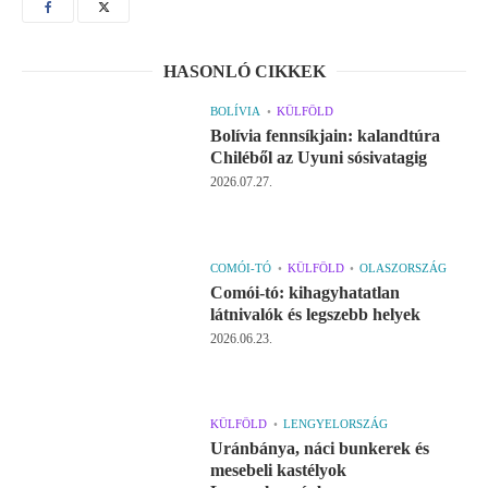
HASONLÓ CIKKEK
BOLÍVIA
KÜLFÖLD
Bolívia fennsíkjain: kalandtúra
Chiléből az Uyuni sósivatagig
2026.07.27.
COMÓI-TÓ
KÜLFÖLD
OLASZORSZÁG
Comói-tó: kihagyhatatlan
látnivalók és legszebb helyek
2026.06.23.
KÜLFÖLD
LENGYELORSZÁG
Uránbánya, náci bunkerek és
mesebeli kastélyok