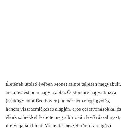
Életének utolsó évében Monet szinte teljesen megvakult,
ám a festést nem hagyta abba. Ösztöneire hagyatkozva
(csakúgy mint Beethoven) immár nem megfigyelés,
hanem visszaemlékezés alapján, erős ecsetvonásokkal és
élénk színekkel festette meg a birtokán lévő rózsalugast,
illetve japán hidat. Monet természet iránti rajongása