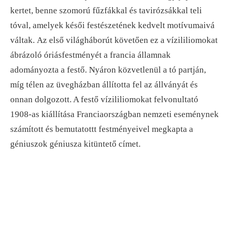
kertet, benne szomorú fűzfákkal és tavirózsákkal teli
tóval, amelyek késői festészetének kedvelt motívumaivá
váltak. Az első világháborút követően ez a vízililiomokat
ábrázoló óriásfestményét a francia államnak
adományozta a festő. Nyáron közvetlenül a tó partján,
míg télen az üvegházban állította fel az állványát és
onnan dolgozott. A festő vízililiomokat felvonultató
1908-as kiállítása Franciaországban nemzeti eseménynek
számított és bemutatottt festményeivel megkapta a
géniuszok géniusza kitüntető címet.