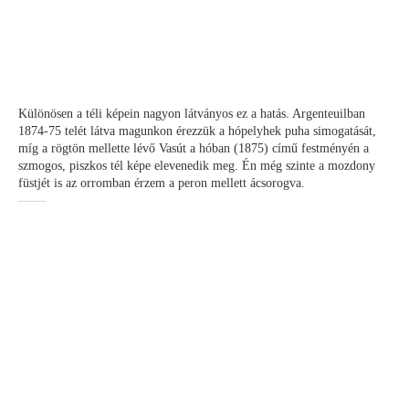
Különösen a téli képein nagyon látványos ez a hatás. Argenteuilban
1874-75 telét látva magunkon érezzük a hópelyhek puha simogatását,
míg a rögtön mellette lévő Vasút a hóban (1875) című festményén a
szmogos, piszkos tél képe elevenedik meg. Én még szinte a mozdony
füstjét is az orromban érzem a peron mellett ácsorogva.