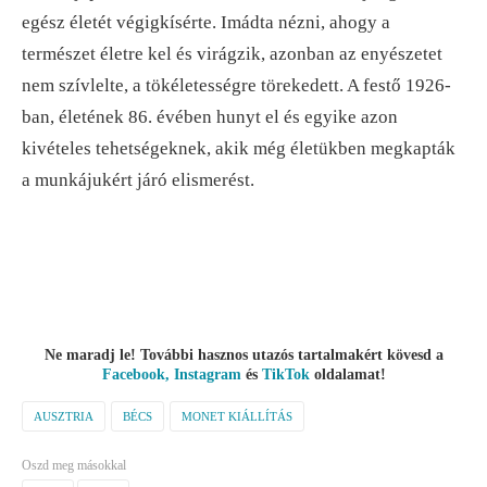
egész életét végigkísérte. Imádta nézni, ahogy a
természet életre kel és virágzik, azonban az enyészetet
nem szívlelte, a tökéletességre törekedett. A festő 1926-
ban, életének 86. évében hunyt el és egyike azon
kivételes tehetségeknek, akik még életükben megkapták
a munkájukért járó elismerést.
Ne maradj le! További hasznos utazós tartalmakért kövesd a
Facebook,
Instagram
és
TikTok
oldalamat!
AUSZTRIA
BÉCS
MONET KIÁLLÍTÁS
Oszd meg másokkal