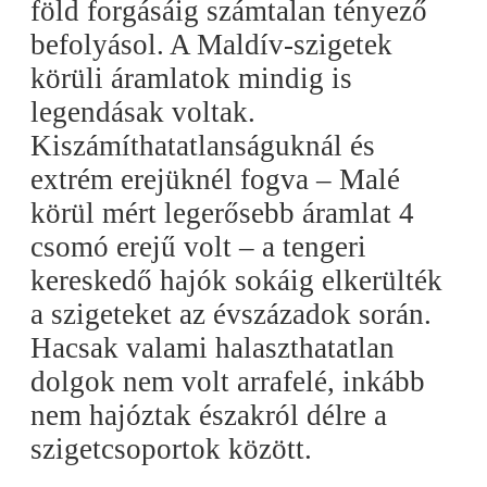
föld forgásáig számtalan tényező
befolyásol. A Maldív-szigetek
körüli áramlatok mindig is
legendásak voltak.
Kiszámíthatatlanságuknál és
extrém erejüknél fogva – Malé
körül mért legerősebb áramlat 4
csomó erejű volt – a tengeri
kereskedő hajók sokáig elkerülték
a szigeteket az évszázadok során.
Hacsak valami halaszthatatlan
dolgok nem volt arrafelé, inkább
nem hajóztak északról délre a
szigetcsoportok között.