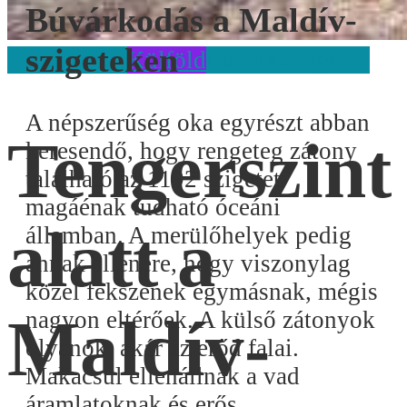
Búvárkodás a Maldív-
szigeteken
Búvárkodás
Külföld
Maldív-szigetek
A népszerűség oka egyrészt abban
Tengerszint
keresendő, hogy rengeteg zátony
található az 1192 szigetet
magáénak tudható óceáni
alatt a
államban. A merülőhelyek pedig
annak ellenére, hogy viszonylag
közel fekszenek egymásnak, mégis
Maldív-
nagyon eltérőek. A külső zátonyok
olyanok, akár az erőd falai.
Makacsul ellenállnak a vad
áramlatoknak és erős