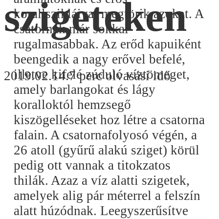
szigeteken
korallszikláival megtörik azokat. A
csatornák már sokkal
rugalmasabbak. Az erőd kapuiként
beengedik a nagy erővel befelé,
illetve kifelé zúduló víztömeget,
2019.02.14.
7 perc olvasási idő
amely barlangokat és lágy
koralloktól hemzsegő
kiszögelléseket hoz létre a csatorna
falain. A csatornafolyosó végén, a
26 atoll (gyűrű alakú sziget) körül
pedig ott vannak a titokzatos
thilák. Azaz a víz alatti szigetek,
amelyek alig pár méterrel a felszín
alatt húzódnak. Leegyszerűsítve