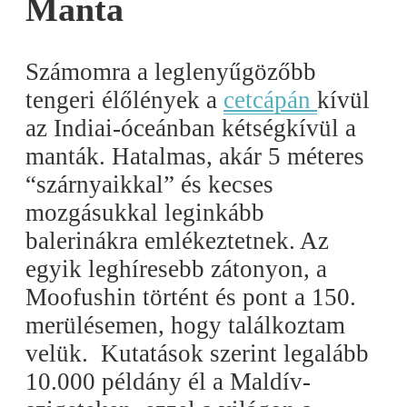
Manta
Számomra a leglenyűgözőbb
tengeri élőlények a
cetcápán
kívül
az Indiai-óceánban kétségkívül a
manták. Hatalmas, akár 5 méteres
“szárnyaikkal” és kecses
mozgásukkal leginkább
balerinákra emlékeztetnek. Az
egyik leghíresebb zátonyon, a
Moofushin történt és pont a 150.
merülésemen, hogy találkoztam
velük. Kutatások szerint legalább
10.000 példány él a Maldív-