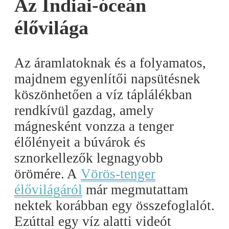
Az Indiai-óceán
élővilága
Az áramlatoknak és a folyamatos,
majdnem egyenlítői napsütésnek
köszönhetően a víz táplálékban
rendkívül gazdag, amely
mágnesként vonzza a tenger
élőlényeit a búvárok és
sznorkellezők legnagyobb
örömére. A
Vörös-tenger
élővilágáról
már megmutattam
nektek korábban egy összefoglalót.
Ezúttal egy víz alatti videót