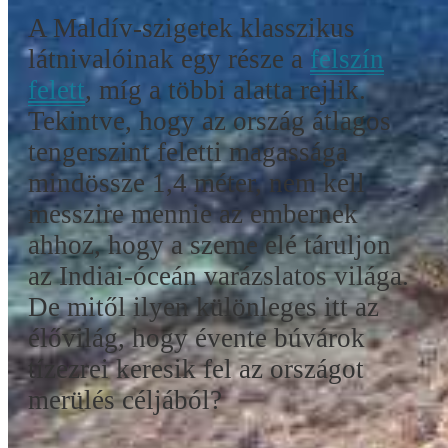
A Maldív-szigetek klasszikus
látnivalóinak egy része a
felszín
felett
, míg a többi alatta rejlik.
Tekintve, hogy az ország átlagos
tengerszint feletti magassága
mindössze 1,4 méter, nem kell
messzire mennie az embernek
ahhoz, hogy a szeme elé táruljon
az Indiai-óceán varázslatos világa.
De mitől ilyen különleges itt az
élővilág, hogy évente búvárok
tízezrei keresik fel az országot
merülés céljából?