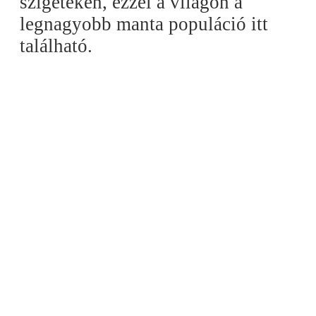
szigeteken, ezzel a világon a
legnagyobb manta populáció itt
található.