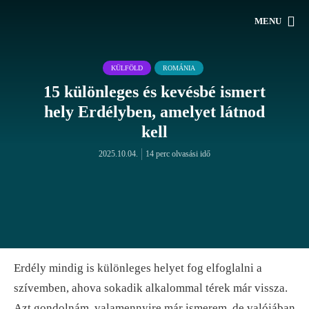
MENU
KÜLFÖLD
ROMÁNIA
15 különleges és kevésbé ismert
hely Erdélyben, amelyet látnod
kell
2025.10.04.
14 perc olvasási idő
Erdély mindig is különleges helyet fog elfoglalni a
szívemben, ahova sokadik alkalommal térek már vissza.
Azt gondolnám, valamennyire már ismerem, de valójában