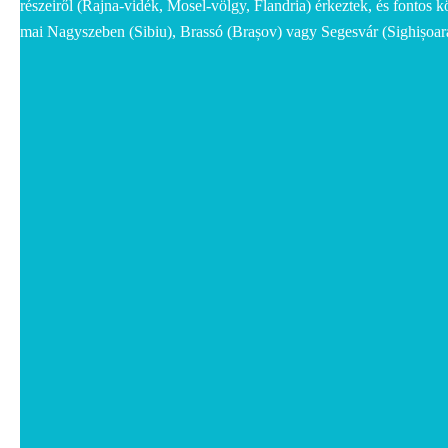
részeiről (Rajna-vidék, Mosel-völgy, Flandria) érkeztek, és fontos k
mai Nagyszeben (Sibiu), Brassó (Brașov) vagy Segesvár (Sighișoar