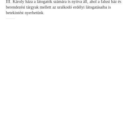
III. Károly háza a látogatók számára is nyitva áll, ahol a falusi ház és
berendezési tárgyak mellett az uralkodó erdélyi látogatásaiba is
betekintést nyerhetünk.