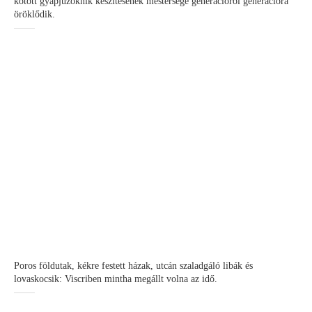
kötött gyapjúzoknik készítésének mestersége generációról generációra
öröklődik.
Poros földutak, kékre festett házak, utcán szaladgáló libák és
lovaskocsik: Viscriben mintha megállt volna az idő.